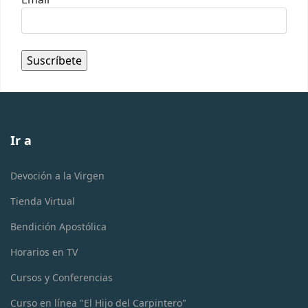
Ir a
Devoción a la Virgen
Tienda Virtual
Bendición Apostólica
Horarios en TV
Cursos y Conferencias
Curso en línea "El Hijo del Carpintero"