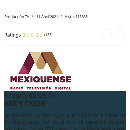
Producción TV
11 Abril 2021
Visto: 113635
Ratings
(183)
Programa de TV
VER Y CREER
Se transmite los domingos a las 10:00 AM a través de
TV Mexiquense, por canal 34.1 de televisión abierta,
por canal 134 de IZZI, canal 134 de Megacable, canal