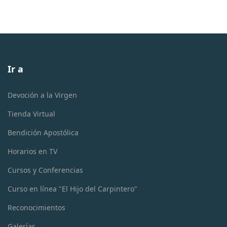
Ir a
Devoción a la Virgen
Tienda Virtual
Bendición Apostólica
Horarios en TV
Cursos y Conferencias
Curso en línea "El Hijo del Carpintero"
Reconocimientos
Galerías