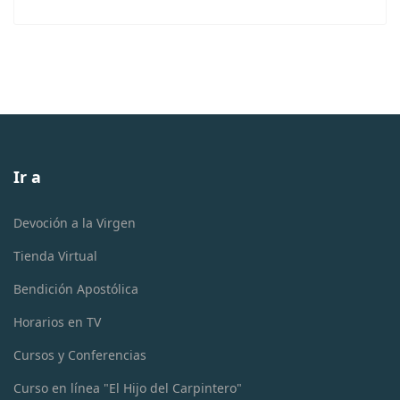
Ir a
Devoción a la Virgen
Tienda Virtual
Bendición Apostólica
Horarios en TV
Cursos y Conferencias
Curso en línea "El Hijo del Carpintero"