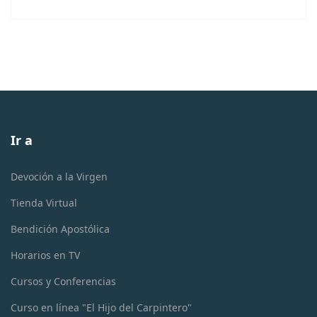
Ir a
Devoción a la Virgen
Tienda Virtual
Bendición Apostólica
Horarios en TV
Cursos y Conferencias
Curso en línea "El Hijo del Carpintero"