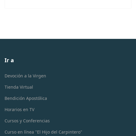
Ir a
Devoción a la Virgen
Tienda Virtual
Bendición Apostólica
Horarios en TV
Cursos y Conferencias
Curso en línea "El Hijo del Carpintero"