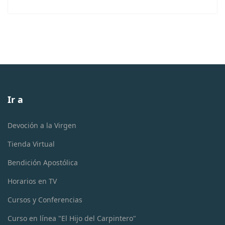
Ir a
Devoción a la Virgen
Tienda Virtual
Bendición Apostólica
Horarios en TV
Cursos y Conferencias
Curso en línea "El Hijo del Carpintero"