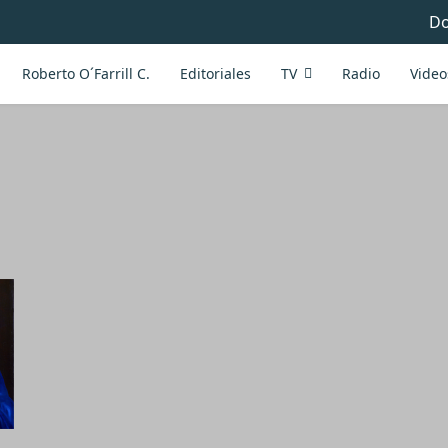
Do
Roberto O´Farrill C.
Editoriales
TV
Radio
Video