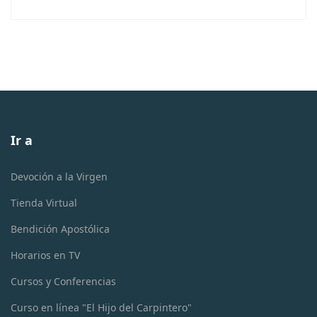
Ir a
Devoción a la Virgen
Tienda Virtual
Bendición Apostólica
Horarios en TV
Cursos y Conferencias
Curso en línea "El Hijo del Carpintero"