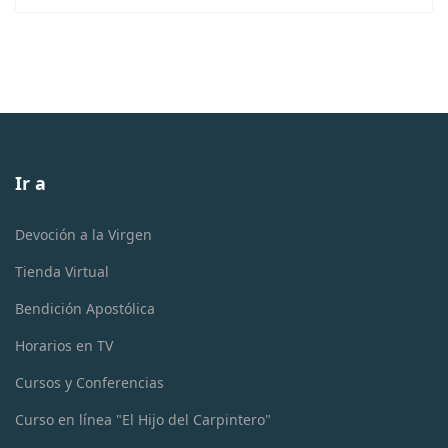
Ir a
Devoción a la Virgen
Tienda Virtual
Bendición Apostólica
Horarios en TV
Cursos y Conferencias
Curso en línea "El Hijo del Carpintero"