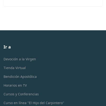
Ir a
Devoción a la Virgen
Tienda Virtual
Bendición Apostólica
Horarios en TV
Cursos y Conferencias
Curso en línea "El Hijo del Carpintero"