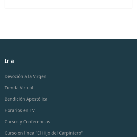
Ir a
Devoción a la Virgen
Tienda Virtual
Bendición Apostólica
Horarios en TV
Cursos y Conferencias
Curso en línea "El Hijo del Carpintero"