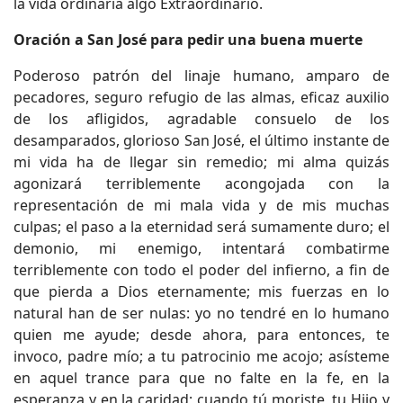
la vida ordinaria algo Extraordinario.
Oración a San José para pedir una buena muerte
Poderoso patrón del linaje humano, amparo de
pecadores, seguro refugio de las almas, eficaz auxilio
de los afligidos, agradable consuelo de los
desamparados, glorioso San José, el último instante de
mi vida ha de llegar sin remedio; mi alma quizás
agonizará terriblemente acongojada con la
representación de mi mala vida y de mis muchas
culpas; el paso a la eternidad será sumamente duro; el
demonio, mi enemigo, intentará combatirme
terriblemente con todo el poder del infierno, a fin de
que pierda a Dios eternamente; mis fuerzas en lo
natural han de ser nulas: yo no tendré en lo humano
quien me ayude; desde ahora, para entonces, te
invoco, padre mío; a tu patrocinio me acojo; asísteme
en aquel trance para que no falte en la fe, en la
esperanza y en la caridad; cuando tú moriste, tu Hijo y