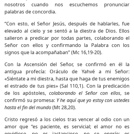
nosotros cuando nos escuchemos pronunciar
palabras de concordia.
“Con esto, el Señor Jesús, después de hablarles, fue
elevado al cielo y se sentó a la diestra de Dios. Ellos
salieron a predicar por todas partes, colaborando el
Señor con ellos y confirmando la Palabra con los
signos que la acompañaban” (Mc 16,19-20).
Con la Ascensión del Señor, se confirmó en él la
antigua profecía: Oráculo de Yahvé a mi Señor:
«Siéntate a mi diestra, hasta que haga de tus enemigos
el estrado de tus pies» (Sal 110,1). Con la predicación
de los apóstoles,
colaborando el Señor con ellos
, se
confirmó su promesa:
Y he aquí que yo estoy con ustedes
hasta el fin del mundo
(Mt 28,20).
Cristo regresó a los cielos tras vencer al odio con un
amor que “es paciente, es servicial; el amor no es
envidioso, no es jactancioso, no se engríe; es