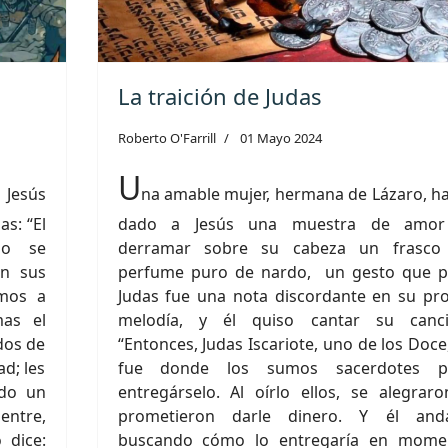
La traición de Judas
Roberto O'Farrill
01 Mayo 2024
U
 Jesús
na amable mujer, hermana de Lázaro, h
as: “El
dado a Jesús una muestra de amor
do se
derramar sobre su cabeza un frasco
en sus
perfume puro de nardo, un gesto que p
amos a
Judas fue una nota discordante en su pr
mas el
melodía, y él quiso cantar su canci
dos de
“Entonces, Judas Iscariote, uno de los Doce
ad; les
fue donde los sumos sacerdotes p
ndo un
entregárselo. Al oírlo ellos, se alegrar
entre,
prometieron darle dinero. Y él and
 dice:
buscando cómo lo entregaría en mome