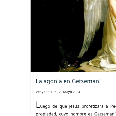
La agonía en Getsemaní
Ver y Creer
29 Mayo 2024
L
uego de que Jesús profetizara a Pe
propiedad, cuyo nombre es Getsemaní, 