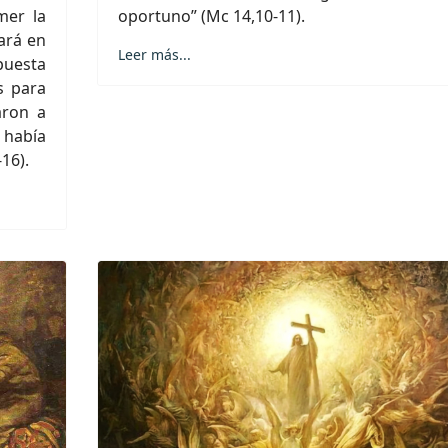
mer la
oportuno” (Mc 14,10-11).
ñará en
Leer más...
puesta
s para
aron a
 había
16).