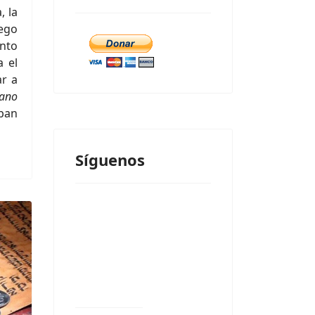
, la
iego
nto
a el
ar a
iano
 pan
Síguenos