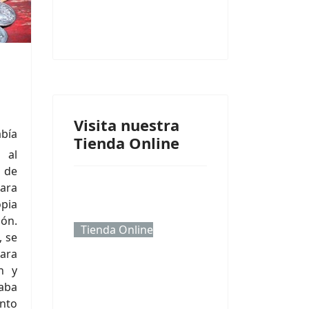
Visita nuestra
abía
Tienda Online
 al
 de
ara
opia
ón.
Tienda Online
, se
ara
on y
aba
nto