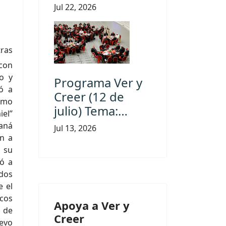
Jul 22, 2026
tras
con
o y
Programa Ver y
mó a
Creer (12 de
omo
julio) Tema:…
iel”
maná
Jul 13, 2026
on a
a su
tó a
dos
e el
icos
Apoya a Ver y
a de
Creer
uevo