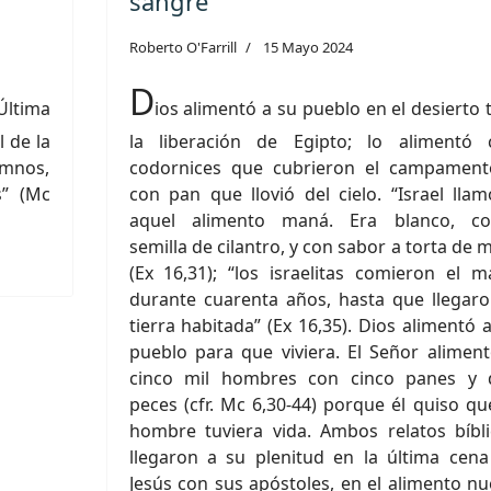
sangre
Roberto O'Farrill
15 Mayo 2024
D
 Última
ios alimentó a su pueblo en el desierto 
 de la
la liberación de Egipto; lo alimentó 
mnos,
codornices que cubrieron el campament
s” (Mc
con pan que llovió del cielo. “Israel lla
aquel alimento maná. Era blanco, c
semilla de cilantro, y con sabor a torta de m
(Ex 16,31); “los israelitas comieron el 
durante cuarenta años, hasta que llegar
tierra habitada” (Ex 16,35). Dios alimentó 
pueblo para que viviera. El Señor alimen
cinco mil hombres con cinco panes y 
peces (cfr. Mc 6,30-44) porque él quiso qu
hombre tuviera vida. Ambos relatos bíbl
llegaron a su plenitud en la última cen
Jesús con sus apóstoles, en el alimento n